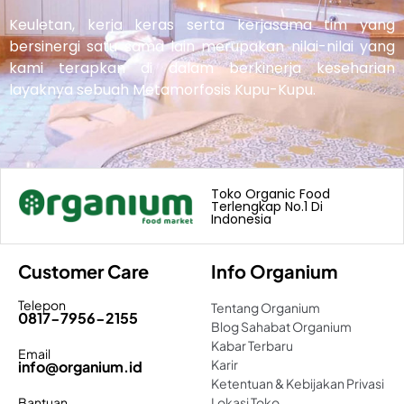
Keuletan, kerja keras serta kerjasama tim yang
bersinergi satu sama lain merupakan nilai-nilai yang
kami terapkan di dalam berkinerja keseharian
layaknya sebuah Metamorfosis Kupu-Kupu.
Toko Organic Food
Terlengkap No.1 Di
Indonesia
Customer Care
Info Organium
Telepon
Tentang Organium
0817-7956-2155
Blog Sahabat Organium
Kabar Terbaru
Email
Karir
info@organium.id
Ketentuan & Kebijakan Privasi
Bantuan
Lokasi Toko