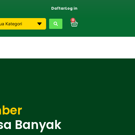
Daftar
Log in
0
mber
sa Banyak