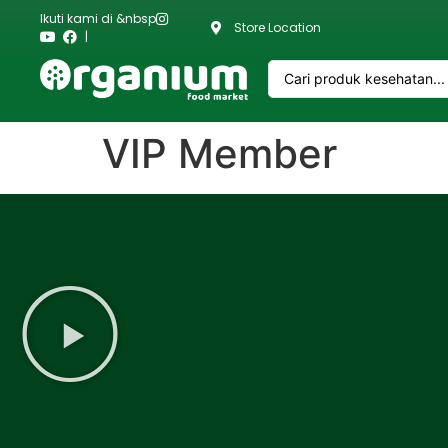
Ikuti kami di &nbsp
Store Location
|
VIP Member