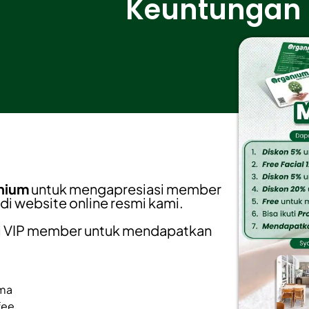
Keuntungan
nium
untuk mengapresiasi member
di website online resmi kami.
i VIP member untuk mendapatkan
rma
fee