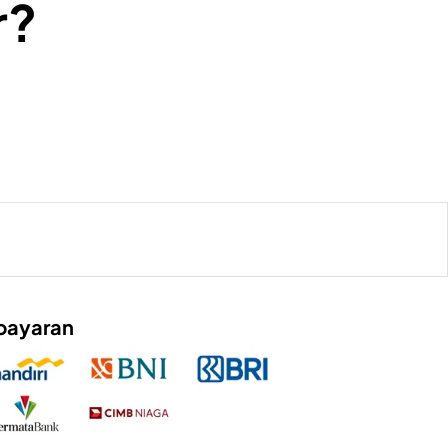
r?
bayaran