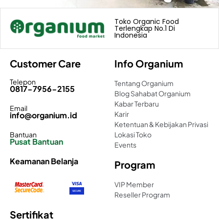
Toko Organic Food
Terlengkap No.1 Di
Indonesia
Customer Care
Info Organium
Telepon
Tentang Organium
0817-7956-2155
Blog Sahabat Organium
Kabar Terbaru
Email
Karir
info@organium.id
Ketentuan & Kebijakan Privasi
Bantuan
Lokasi Toko
Pusat Bantuan
Events
Keamanan Belanja
Program
VIP Member
Reseller Program
Sertifikat