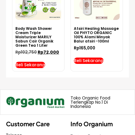
Body Wash Shower
Atsiri Healing Massage
Cream Triple
Oil PHYTO ORGANIC
Moisturizer MARILY
100% Alami Minyak
Sabun Cair Organik
Balur atsiri -100ml
Green Tea 1 Liter
Rp
165,000
Rp
102,750
Rp
72,000
Beli Sekarang
Beli Sekarang
Toko Organic Food
Terlengkap No.1 Di
Indonesia
Customer Care
Info Organium