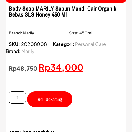
Body Soap MARILY Sabun Mandi Cair Organik
Bebas SLS Honey 450 Ml
Brand: Marily
Size: 450ml
SKU:
20208008
Kategori:
Personal Care
Brand:
Marily
Rp
34,000
Rp
48,750
Beli Sekarang