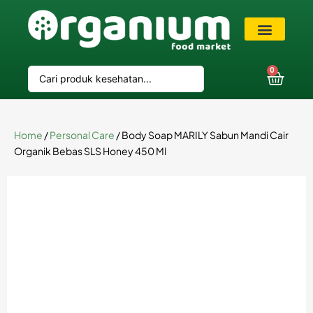
VIP Member
0
Home
/
Personal Care
/ Body Soap MARILY Sabun Mandi Cair
Organik Bebas SLS Honey 450 Ml