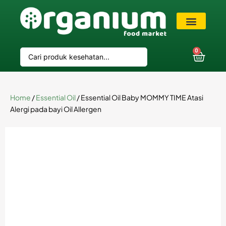
VIP Member
0
Home
/
Essential Oil
/ Essential Oil Baby MOMMY TIME Atasi
Alergi pada bayi Oil Allergen