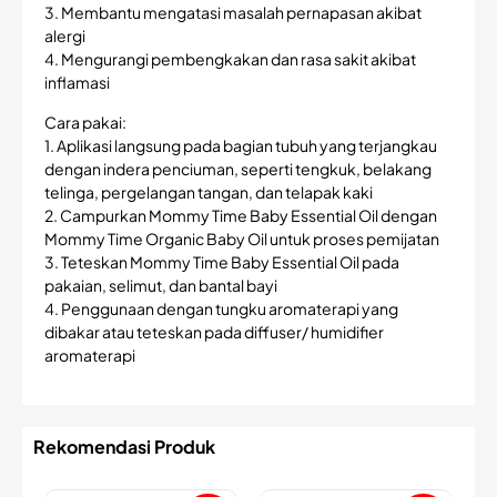
3. Membantu mengatasi masalah pernapasan akibat
alergi
4. Mengurangi pembengkakan dan rasa sakit akibat
inflamasi
Cara pakai:
1. Aplikasi langsung pada bagian tubuh yang terjangkau
dengan indera penciuman, seperti tengkuk, belakang
telinga, pergelangan tangan, dan telapak kaki
2. Campurkan Mommy Time Baby Essential Oil dengan
Mommy Time Organic Baby Oil untuk proses pemijatan
3. Teteskan Mommy Time Baby Essential Oil pada
pakaian, selimut, dan bantal bayi
4. Penggunaan dengan tungku aromaterapi yang
dibakar atau teteskan pada diffuser/ humidifier
aromaterapi
Rekomendasi Produk