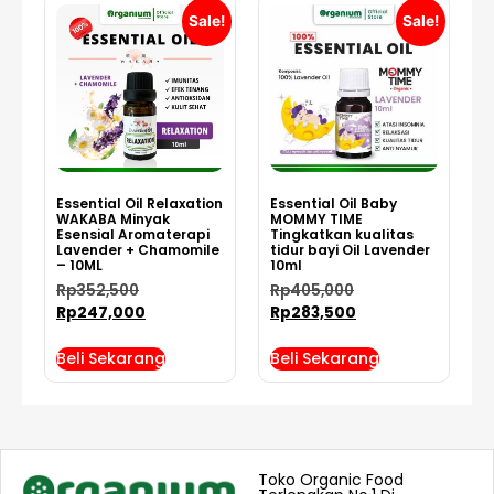
Sale!
Sale!
Essential Oil Relaxation
Essential Oil Baby
WAKABA Minyak
MOMMY TIME
Esensial Aromaterapi
Tingkatkan kualitas
Lavender + Chamomile
tidur bayi Oil Lavender
– 10ML
10ml
Rp
352,500
Rp
405,000
Rp
247,000
Rp
283,500
Beli Sekarang
Beli Sekarang
Toko Organic Food