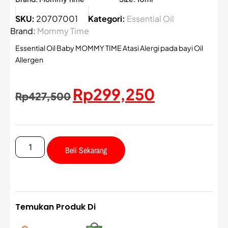
SKU:
20707001
Kategori:
Essential Oil
Brand:
Mommy Time
Essential Oil Baby MOMMY TIME Atasi Alergi pada bayi Oil
Allergen
Rp
299,250
Rp
427,500
Beli Sekarang
Temukan Produk Di