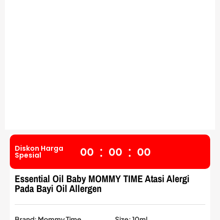
:
:
Diskon Harga
0
0
0
0
0
0
Spesial
Essential Oil Baby MOMMY TIME Atasi Alergi
Pada Bayi Oil Allergen
Brand: Mommy Time
Size: 10ml