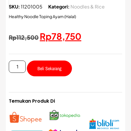
SKU:
11201005
Kategori:
Noodles & Rice
Healthy Noodle Toping Ayam (Halal)
Rp
78,750
Rp
112,500
Beli Sekarang
Temukan Produk Di