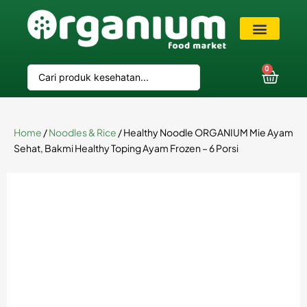
VIP Member
0
Home
/
Noodles & Rice
/ Healthy Noodle ORGANIUM Mie Ayam
Sehat, Bakmi Healthy Toping Ayam Frozen – 6 Porsi