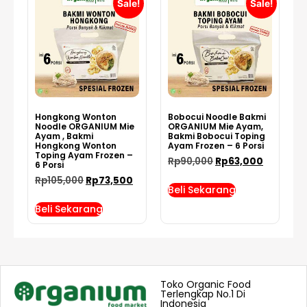
Sale!
Sale!
Hongkong Wonton
Bobocui Noodle Bakmi
Noodle ORGANIUM Mie
ORGANIUM Mie Ayam,
Ayam , Bakmi
Bakmi Bobocui Toping
Hongkong Wonton
Ayam Frozen – 6 Porsi
Toping Ayam Frozen –
Rp
90,000
Rp
63,000
6 Porsi
Rp
105,000
Rp
73,500
Beli Sekarang
Beli Sekarang
Toko Organic Food
Terlengkap No.1 Di
Indonesia