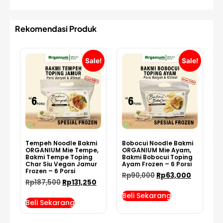
Rekomendasi Produk
Sale!
Sale!
Tempeh Noodle Bakmi
Bobocui Noodle Bakmi
ORGANIUM Mie Tempe,
ORGANIUM Mie Ayam,
Bakmi Tempe Toping
Bakmi Bobocui Toping
Char Siu Vegan Jamur
Ayam Frozen – 6 Porsi
Frozen – 6 Porsi
Rp
90,000
Rp
63,000
Rp
187,500
Rp
131,250
Beli Sekarang
Beli Sekarang