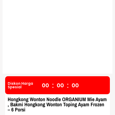
:
:
Diskon Harga
0
0
0
0
0
0
Spesial
Hongkong Wonton Noodle ORGANIUM Mie Ayam
, Bakmi Hongkong Wonton Toping Ayam Frozen
– 6 Porsi