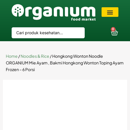
VIP Member
0
Home
/
Noodles & Rice
/ Hongkong Wonton Noodle
ORGANIUM Mie Ayam , Bakmi Hongkong Wonton Toping Ayam
Frozen – 6 Porsi