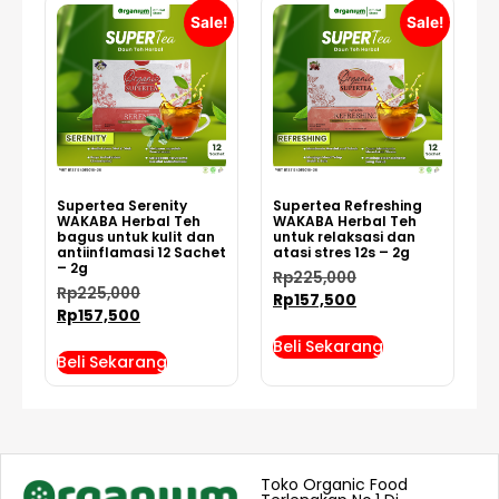
Sale!
Sale!
Supertea Serenity
Supertea Refreshing
WAKABA Herbal Teh
WAKABA Herbal Teh
bagus untuk kulit dan
untuk relaksasi dan
antiinflamasi 12 Sachet
atasi stres 12s – 2g
– 2g
Rp
225,000
Rp
225,000
Rp
157,500
Rp
157,500
Beli Sekarang
Beli Sekarang
Toko Organic Food