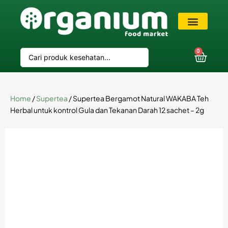
VIP Member
0
Home
/
Supertea
/ Supertea Bergamot Natural WAKABA Teh
Herbal untuk kontrol Gula dan Tekanan Darah 12 sachet – 2g