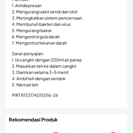
1. Antidepresan
2. Mengurangi sakit sendi dan otot
3. Meningkatkan sistem pencernaan
4. Membunuh bakteri dan virus
5. Mengurangi batuk
6. Mengontrol gula darah
7. Mengontrol tekanan darah
Saran penyajian:
1. Isi cangkir dengan 200ml air panas
2. Masukkan teh ke dalam cangkir
3. Diamkan selama 3-5 menit
4. Ambil teh dengan sendok
5. Nikmati teh
PIRT 8133174015016-26
Rekomendasi Produk