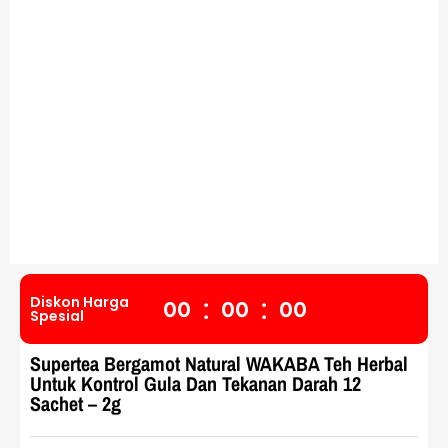
:
:
Diskon Harga
0
0
0
0
0
0
Spesial
Supertea Bergamot Natural WAKABA Teh Herbal
Untuk Kontrol Gula Dan Tekanan Darah 12
Sachet – 2g