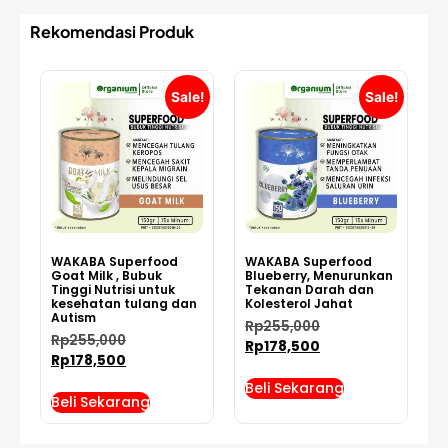
Rekomendasi Produk
Sale!
Sale!
WAKABA Superfood
WAKABA Superfood
Goat Milk , Bubuk
Blueberry, Menurunkan
Tinggi Nutrisi untuk
Tekanan Darah dan
kesehatan tulang dan
Kolesterol Jahat
Autism
Rp
255,000
Rp
255,000
Rp
178,500
Rp
178,500
Beli Sekarang
Beli Sekarang