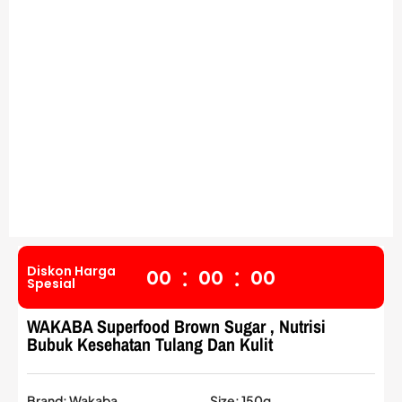
:
:
Diskon Harga
0
0
0
0
0
0
Spesial
WAKABA Superfood Brown Sugar , Nutrisi
Bubuk Kesehatan Tulang Dan Kulit
Brand: Wakaba
Size: 150g