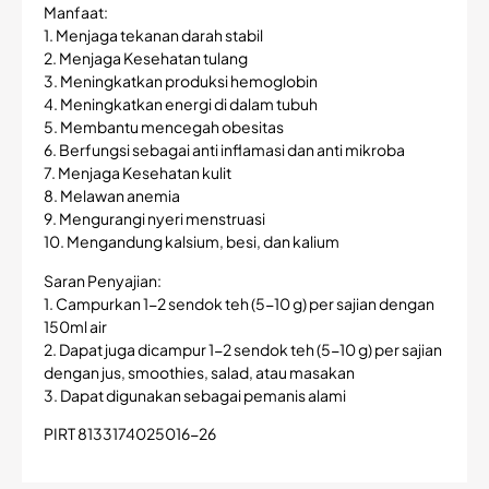
Manfaat:
1. Menjaga tekanan darah stabil
2. Menjaga Kesehatan tulang
3. Meningkatkan produksi hemoglobin
4. Meningkatkan energi di dalam tubuh
5. Membantu mencegah obesitas
6. Berfungsi sebagai anti inflamasi dan anti mikroba
7. Menjaga Kesehatan kulit
8. Melawan anemia
9. Mengurangi nyeri menstruasi
10. Mengandung kalsium, besi, dan kalium
Saran Penyajian:
1. Campurkan 1-2 sendok teh (5-10 g) per sajian dengan
150ml air
2. Dapat juga dicampur 1-2 sendok teh (5-10 g) per sajian
dengan jus, smoothies, salad, atau masakan
3. Dapat digunakan sebagai pemanis alami
PIRT 8133174025016-26