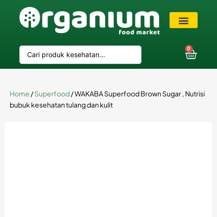
VIP Member
0
Home
/
Superfood
/ WAKABA Superfood Brown Sugar , Nutrisi
bubuk kesehatan tulang dan kulit