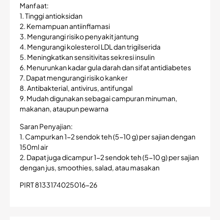
Manfaat:
1. Tinggi antioksidan
2. Kemampuan antiinflamasi
3. Mengurangi risiko penyakit jantung
4. Mengurangi kolesterol LDL dan trigilserida
5. Meningkatkan sensitivitas sekresi insulin
6. Menurunkan kadar gula darah dan sifat antidiabetes
7. Dapat mengurangi risiko kanker
8. Antibakterial, antivirus, antifungal
9. Mudah digunakan sebagai campuran minuman,
makanan, ataupun pewarna
Saran Penyajian:
1. Campurkan 1-2 sendok teh (5-10 g) per sajian dengan
150ml air
2. Dapat juga dicampur 1-2 sendok teh (5-10 g) per sajian
dengan jus, smoothies, salad, atau masakan
PIRT 8133174025016-26