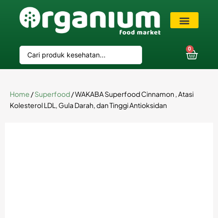
VIP Member
0
Home
/
Superfood
/ WAKABA Superfood Cinnamon , Atasi
Kolesterol LDL, Gula Darah, dan Tinggi Antioksidan