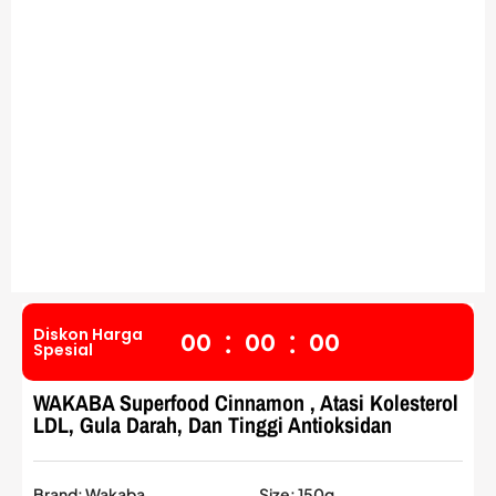
:
:
Diskon Harga
0
0
0
0
0
0
Spesial
WAKABA Superfood Cinnamon , Atasi Kolesterol
LDL, Gula Darah, Dan Tinggi Antioksidan
Brand: Wakaba
Size: 150g