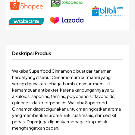
Deskripsi Produk
Wakaba Superfood Cinnamon dibuat dari tanaman
herbal yang disebut Cinnamomum burmannii yang
sering digunakan sebagai bumbu, namun memiliki
kemampuan antibakteri karena kandungannya yaitu
alkaloids, saponins, tannins, polyphenols, flavonoids,
quinones, dan triterpenoids. Wakaba Superfood
Cinnamon dapat digunakan untuk meningkatkan aroma
yang memberikan aroma unik, rasa manis, dan sedikit
pedas. Dapat juga digunakan sebagai sirup untuk
menghangatkan badan.