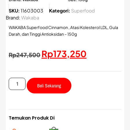
SKU:
11603003
Kategori:
Superfood
Brand:
Wakaba
WAKABA Superfood Cinnamon , Atasi Kolesterol LDL, Gula
Darah, dan Tinggi Antioksidan – 150g
Rp
173,250
Rp
247,500
Beli Sekarang
Temukan Produk Di