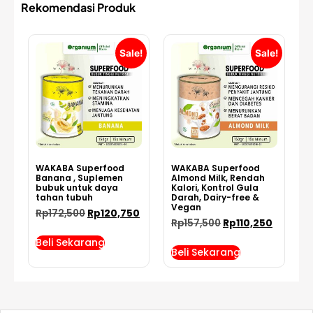
Rekomendasi Produk
Sale!
Sale!
WAKABA Superfood
WAKABA Superfood
Banana , Suplemen
Almond Milk, Rendah
bubuk untuk daya
Kalori, Kontrol Gula
tahan tubuh
Darah, Dairy-free &
Vegan
Rp
172,500
Rp
120,750
Rp
157,500
Rp
110,250
Beli Sekarang
Beli Sekarang