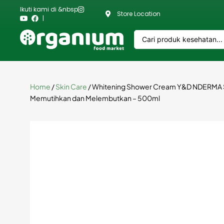
Ikuti kami di &nbsp
Store Location
|
Home
/
Skin Care
/ Whitening Shower Cream Y&D NDERMA S
Memutihkan dan Melembutkan – 500ml