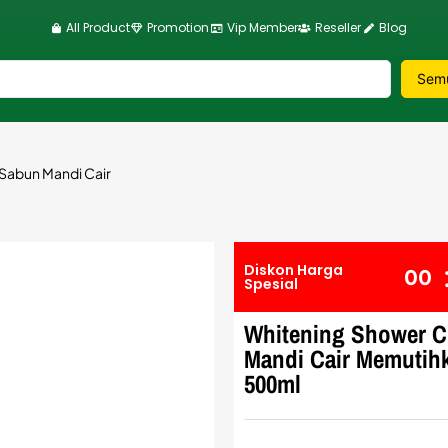
All Product
Promotion
Vip Member
Reseller
Blog
abun Mandi Cair
Diskon Harga
0
0
Spesial
Whitening Shower 
Mandi Cair Memutih
500ml