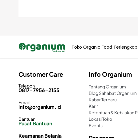
Toko Organic Food Terlengkap N
Customer Care
Info Organium
Telepon
Tentang Organium
0817-7956-2155
Blog Sahabat Organium
Kabar Terbaru
Email
Karir
info@organium.id
Ketentuan & Kebijakan Pr
Bantuan
Lokasi Toko
Pusat Bantuan
Events
Keamanan Belanja
Program