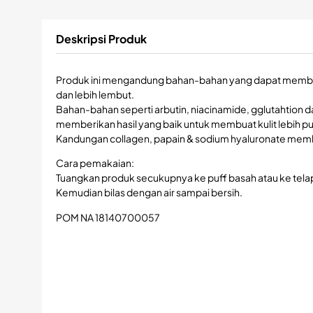
Deskripsi Produk
Produk ini mengandung bahan-bahan yang dapat memban
dan lebih lembut.
Bahan-bahan seperti arbutin, niacinamide, gglutahtion d
memberikan hasil yang baik untuk membuat kulit lebih pu
Kandungan collagen, papain & sodium hyaluronate memb
Cara pemakaian:
Tuangkan produk secukupnya ke puff basah atau ke tela
Kemudian bilas dengan air sampai bersih.
POM NA 18140700057