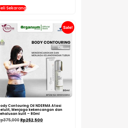
Beli Sekarang
Sale!
ody Contouring Oil NDERMA Atasi
Selulit, Menjaga kekencangan dan
ehalusan kulit – 80ml
Rp
375,000
Rp
262,500