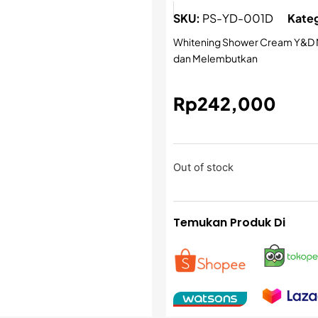
SKU:
PS-YD-001D
Kateg
Whitening Shower Cream Y&D 
dan Melembutkan
Rp
242,000
Out of stock
Temukan Produk Di