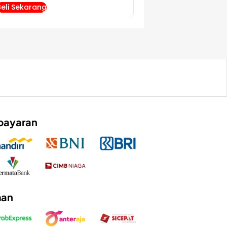
Beli Sekarang
bayaran
man