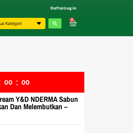
Daftar
Log in
0
:
:
0
0
0
0
Cream Y&D NDERMA Sabun
kan Dan Melembutkan –