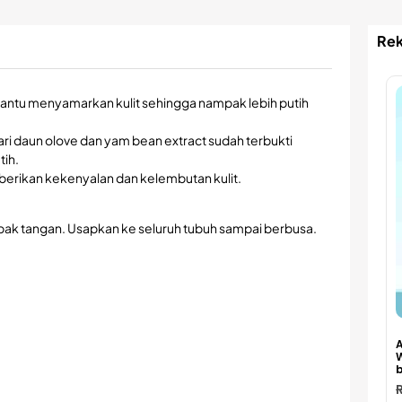
Rek
tu menyamarkan kulit sehingga nampak lebih putih
ari daun olove dan yam bean extract sudah terbukti
tih.
erikan kekenyalan dan kelembutan kulit.
pak tangan. Usapkan ke seluruh tubuh sampai berbusa.
A
b