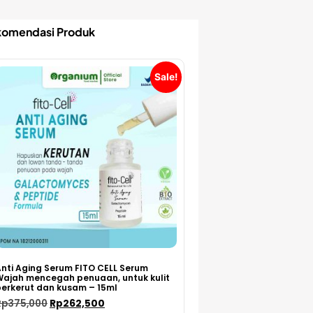
omendasi Produk
Sale!
nti Aging Serum FITO CELL Serum
Wajah mencegah penuaan, untuk kulit
erkerut dan kusam – 15ml
Rp
375,000
Rp
262,500